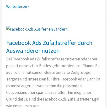
Facebook
Weiterlesen »
Video
wird
für
Kundenbindung
immer
Facebook Ads Zufallstreffer durch
wichtiger
Auswanderer nutzen
Bei Facebook Ads Zufallstreffer reduzieren oder aber
gezielt einsetzten. Beides geht problemlos! Planen Sie
auch oft in mühsamer Kleinarbeit alle Zielgruppen,
Targets und Interessen für Ihre Facebook Ads? Dann ist
es meist ärgerlich wenn denn die passenden
Conversions eher spärlich ausfallen. Ein möglicher
Grund dafür, sind die Facebook Ads Zufallstreffer. Egal
wie genau man sein