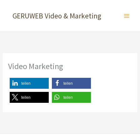
Zum
Inhalt
GERUWEB Video & Marketing
springen
Video Marketing
teilen
teilen
teilen
teilen