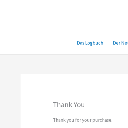
Zum
Inhalt
springen
Das Logbuch
Der Ne
Thank You
Thank you for your purchase.