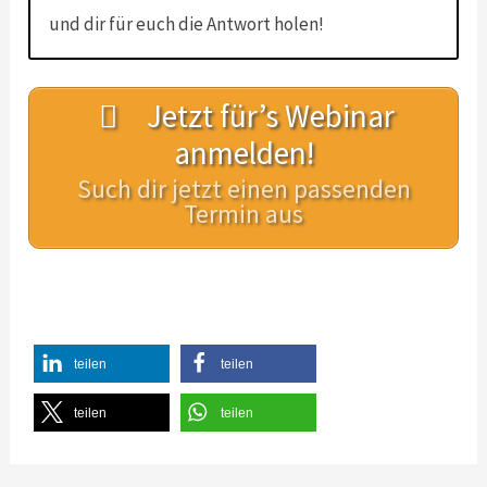
und dir für euch die Antwort holen!
Jetzt für’s Webinar
anmelden!
Such dir jetzt einen passenden
Termin aus
teilen
teilen
teilen
teilen