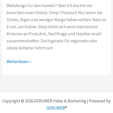
Webdesign für den Handel? Aber ich dachte wir
brauchen einen Online-Shop? Psssssst! Nur wenn Sie
Stress, Ärger und weniger Marge haben wollen. Nein im
Ernst, ein Online-Shop lohnt sich wenn bestimmte
Kriterien an Produkte, Nachfrage und Händler exakt
zusammentreffen. Doch gerade für regionale oder
lokale Anbieter lohnt sich
Webdesign
Weiterlesen »
für
den
Handel
macht
das
Copyright © 2026 GERUWEB Video & Marketing | Powered by
denn
GERUWEB
®
Sinn?