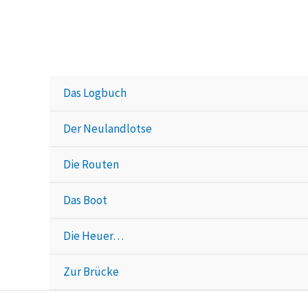
Zum
Inhalt
springen
Das Logbuch
Der Neulandlotse
Die Routen
Das Boot
Die Heuer…
Zur Brücke