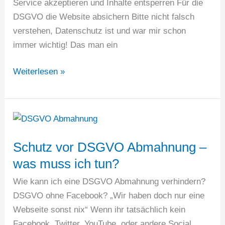
Service akzeptieren und Inhalte entsperren Für die
DSGVO die Website absichern Bitte nicht falsch
verstehen, Datenschutz ist und war mir schon
immer wichtig! Das man ein
DSGVO
Weiterlesen »
die
Website
absichern
–
inklusive
Schutz vor DSGVO Abmahnung –
Checkliste
was muss ich tun?
Wie kann ich eine DSGVO Abmahnung verhindern?
DSGVO ohne Facebook? „Wir haben doch nur eine
Webseite sonst nix“ Wenn ihr tatsächlich kein
Facebook, Twitter, YouTube oder andere Social