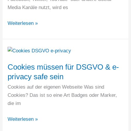
Media Kanäle nutzt, wird es
Schutz
Weiterlesen »
vor
DSGVO
Abmahnung
–
was
Cookies müssen für DSGVO & e-
muss
privacy safe sein
ich
Cookies auf der eigenen Webseite Was sind
tun?
Cookies? Das ist so eine Art Badges oder Marker,
die im
Cookies
Weiterlesen »
müssen