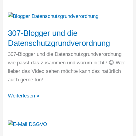
für
DSGVO
&
e-
307-Blogger und die
privacy
Datenschutzgrundverordnung
safe
307-Blogger und die Datenschutzgrundverordnung
sein
wie passt das zusammen und warum nicht? 😉 Wer
lieber das Video sehen möchte kann das natürlich
auch gerne tun!
307-
Weiterlesen »
Blogger
und
die
Datenschutzgrundverordnung