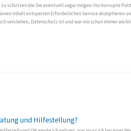
zu schützen die Sie eventuell sogar mögen. Vor korrupte Poli
tionen Inhalt entsperren Erforderlichen Service akzeptieren u
lsch verstehen, Datenschutz ist und war mir schon immer wicht
atung und Hilfestellung?
lfestellung? Oft werde ich gefragt, was muss ich bei einer We