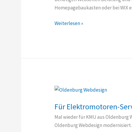
Homepagebaukasten oder bei WIX ei
Brauchen
Weiterlesen »
Webseiten
Beratung
und
Hilfestellung?
Für Elektromotoren-Ser
Mal wieder für KMU aus Oldenburg 
Oldenburg Webdesign modernisiert.