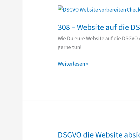
308 – Website auf die D
Wie Du eure Website auf die DSGVO v
gerne tun!
308
Weiterlesen »
–
Website
auf
die
DSGVO
vorbereiten
+
DSGVO die Website absic
Checkliste