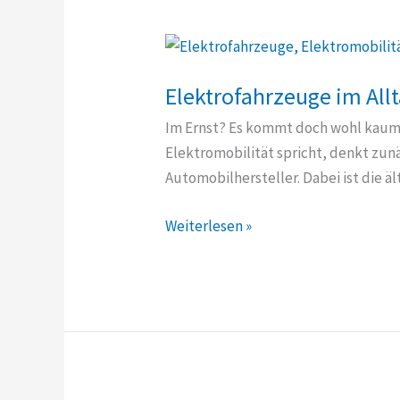
Elektrofahrzeuge im Allt
Im Ernst? Es kommt doch wohl kaum 
Elektromobilität spricht, denkt zun
Automobilhersteller. Dabei ist die 
Elektrofahrzeuge
Weiterlesen »
im
Alltag
und
doch
nicht
alltäglich