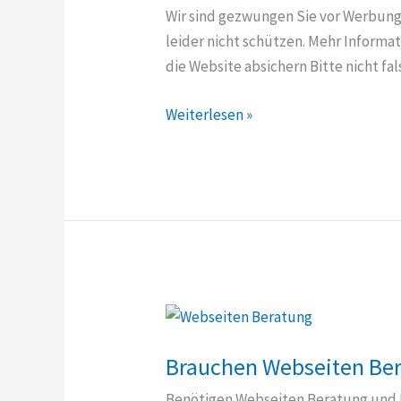
Wir sind gezwungen Sie vor Werbung 
leider nicht schützen. Mehr Informa
die Website absichern Bitte nicht fa
DSGVO
Weiterlesen »
die
Website
absichern
–
inklusive
Checkliste
Brauchen Webseiten Ber
Benötigen Webseiten Beratung und Hi