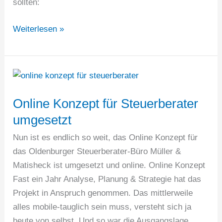
sollten:
Content
Weiterlesen »
Marketing
–
Diese
5
Fehler
Online Konzept für Steuerberater
vermeiden
umgesetzt
Nun ist es endlich so weit, das Online Konzept für
das Oldenburger Steuerberater-Büro Müller &
Matisheck ist umgesetzt und online. Online Konzept
Fast ein Jahr Analyse, Planung & Strategie hat das
Projekt in Anspruch genommen. Das mittlerweile
alles mobile-tauglich sein muss, versteht sich ja
heute von selbst. Und so war die Ausgangslage