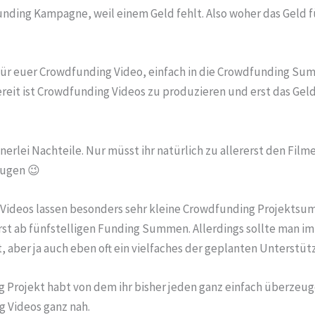
unding Kampagne, weil einem Geld fehlt. Also woher das Geld 
 für euer Crowdfunding Video, einfach in die Crowdfunding Su
ereit ist Crowdfunding Videos zu produzieren und erst das 
einerlei Nachteile. Nur müsst ihr natürlich zu allererst den Fi
eugen 😉
g Videos lassen besonders sehr kleine Crowdfunding Projektsu
erst ab fünfstelligen Funding Summen. Allerdings sollte man 
 aber ja auch eben oft ein vielfaches der geplanten Unterstüt
ng Projekt habt von dem ihr bisher jeden ganz einfach überzeu
g Videos ganz nah.