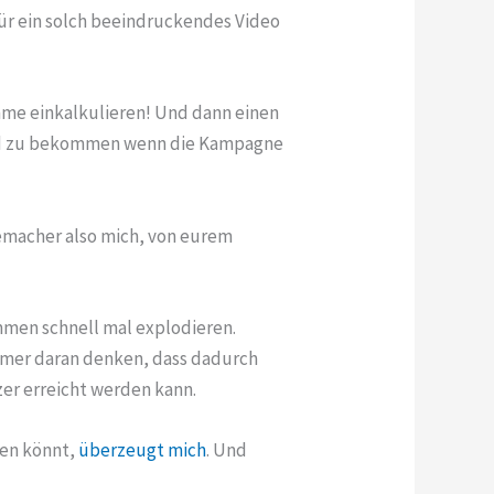
für ein solch beeindruckendes Video
mme einkalkulieren! Und dann einen
Geld zu bekommen wenn die Kampagne
lmemacher also mich, von eurem
mmen schnell mal explodieren.
immer daran denken, dass dadurch
zer erreicht werden kann.
gen könnt,
überzeugt mich
. Und