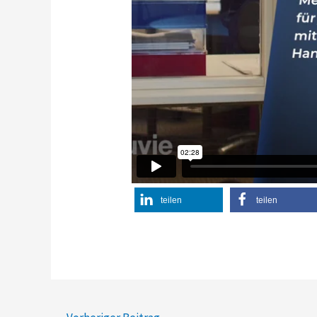
teilen
teilen