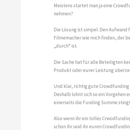
Meistens startet man ja eine Crowdf
nehmen?
Die Lösung ist simpel. Den Aufwand
Filmemacher wie mich finden, der b
„durch“ ist.
Die Sache hat für alle Beteiligten k
Produkt oder eurer Leistung überz
Und klar, richtig gute Crowdfundin
Deshalb lohnt sich so ein Vorgehen 
einerseits die Funding Summe steigt,
Also wenn ihr ein tolles Crwodfundi
schon ihr seid ihr euren Crowdfundin