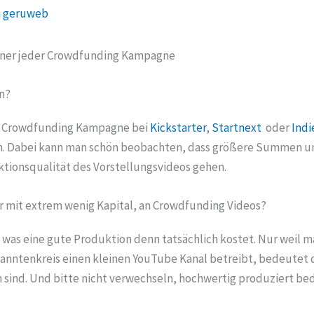
n
geruweb
ffner jeder Crowdfunding Kampagne
n?
e Crowdfunding Kampagne bei
Kickstarter
,
Startnext
oder
Ind
len. Dabei kann man schön beobachten, dass größere Summen un
ktionsqualität des Vorstellungsvideos gehen.
 mit extrem wenig Kapital, an Crowdfunding Videos?
, was eine gute Produktion denn tatsächlich kostet. Nur weil m
anntenkreis einen kleinen YouTube Kanal betreibt, bedeutet d
 sind. Und bitte nicht verwechseln, hochwertig produziert bed