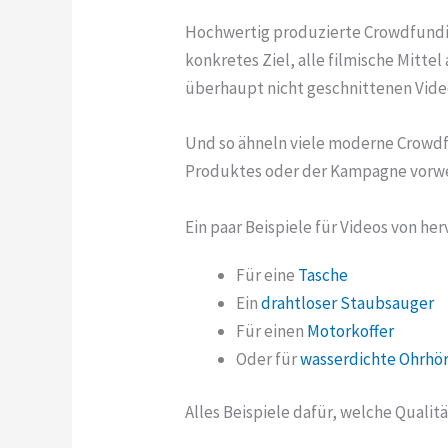
Hochwertig produzierte Crowdfundin
konkretes Ziel, alle filmische Mitt
überhaupt nicht geschnittenen Video
Und so ähneln viele moderne Crowdf
Produktes oder der Kampagne vorweg
Ein paar Beispiele für Videos von 
Für eine
Tasche
Ein
drahtloser Staubsauger
Für einen
Motorkoffer
Oder für
wasserdichte Ohrhö
Alles Beispiele dafür, welche Quali