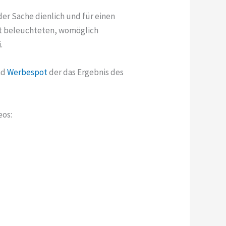
r Sache dienlich und für einen
cht beleuchteten, womöglich
.
nd
Werbespot
der das Ergebnis des
eos: