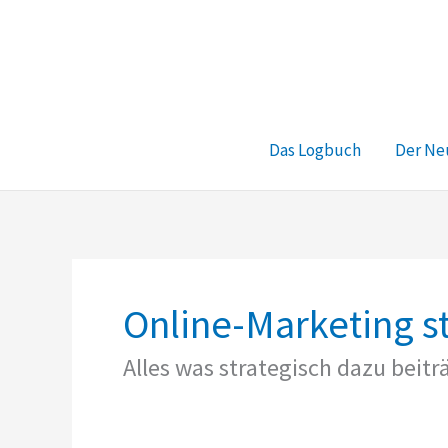
Zum
Inhalt
springen
Das Logbuch
Der Ne
Online-Marketing s
Alles was strategisch dazu beit