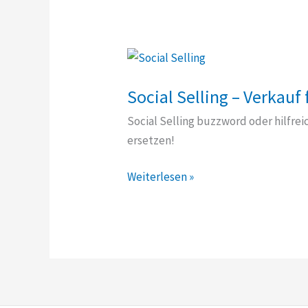
Social Selling – Verkauf
Social Selling buzzword oder hilfre
ersetzen!
Social
Weiterlesen »
Selling
–
Verkauf
für
Leute
die